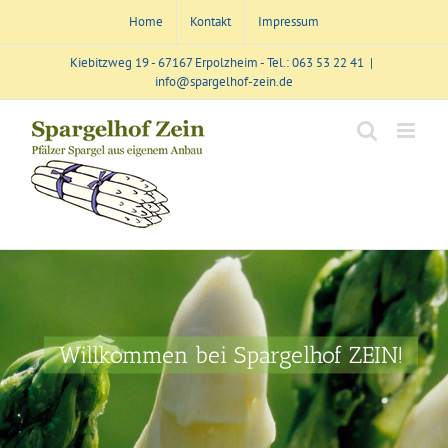
Skip
Home
Kontakt
Impressum
to
Kiebitzweg 19 - 67167 Erpolzheim - Tel.: 063 53 22 41
|
content
info@spargelhof-zein.de
Willkommen bei Spargelhof ZEIN!